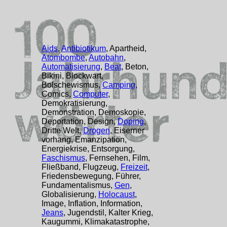
Aids
,
Antibiotikum
, Apartheid,
Atombombe
,
Autobahn
,
Automatisierung
,
Beat
, Beton,
Bikini, Blockwart,
Bolschewismus,
Camping
,
Comics,
Computer
,
Demokratisierung,
Demonstration, Demoskopie,
Deportation, Design,
Doping
,
Dritte Welt,
Drogen
, Eiserner
vorhang, Emanzipation,
Energiekrise, Entsorgung,
Faschismus
, Fernsehen, Film,
Fließband, Flugzeug,
Freizeit
,
Friedensbewegung, Führer,
Fundamentalismus,
Gen
,
Globalisierung,
Holocaust
,
Image, Inflation, Information,
Jeans
, Jugendstil, Kalter Krieg,
Kaugummi, Klimakatastrophe,